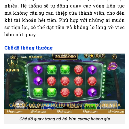
nhiều. Hệ thống sẽ tự động quay các vòng liên tục
mà không cần sự can thiệp của thành viên, cho đến
khi tài khoản hết tiền. Phù hợp với những ai muốn
sự tiện lợi, có thể đặt tiền và không lo lắng về việc
bấm nút quay.
Chế độ thông thường
Chế độ quay trong nổ hũ kim cương hoàng gia